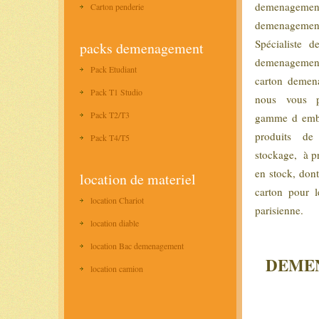
demenagemen
Carton penderie
demenagem
Spécialiste d
packs demenagement
demenageme
Pack Etudiant
carton demen
Pack T1 Studio
nous vous p
Pack T2/T3
gamme d emba
produits de
Pack T4/T5
stockage, à pr
en stock, don
location de materiel
carton pour l
location Chariot
parisienne.
location diable
location Bac demenagement
DEMEN
location camion