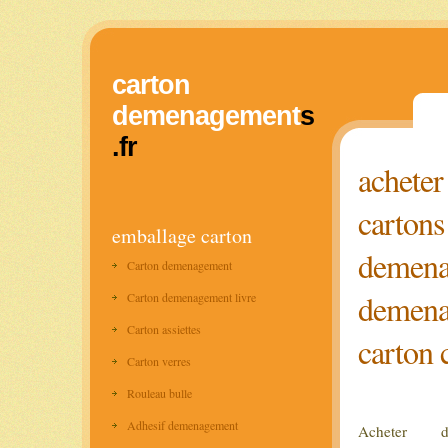
carton
demenagement
s
.fr
acheter
cartons
emballage carton
demena
Carton demenagement
demena
Carton demenagement livre
Carton assiettes
carton 
Carton verres
Rouleau bulle
Adhesif demenagement
Acheter 