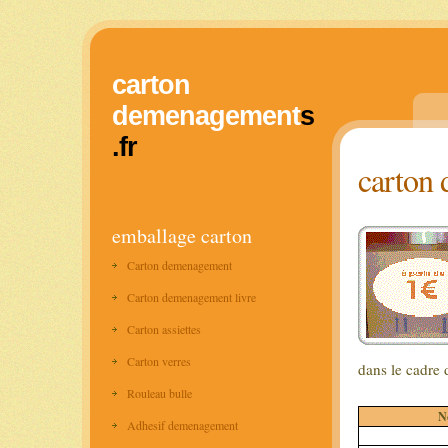
carton
demenagement
s
.fr
carton
emballage carton
Carton demenagement
Carton demenagement livre
Carton assiettes
Carton verres
dans le cadre
Rouleau bulle
N
Adhesif demenagement