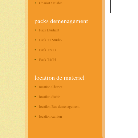
Chariot / Diable
packs demenagement
Pack Etudiant
Pack T1 Studio
Pack T2/T3
Pack T4/T5
location de materiel
location Chariot
location diable
location Bac demenagement
location camion