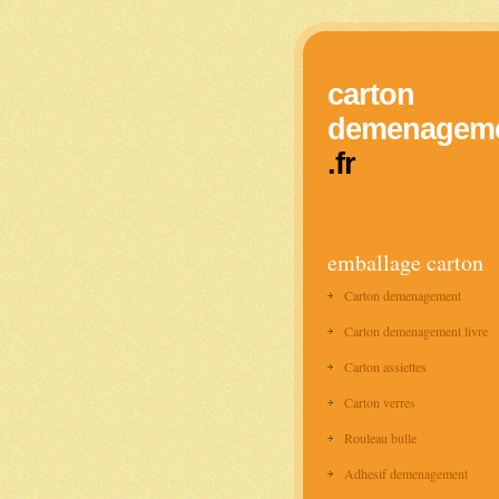
carton
demenagem
.fr
emballage carton
Carton demenagement
Carton demenagement livre
Carton assiettes
Carton verres
Rouleau bulle
Adhesif demenagement