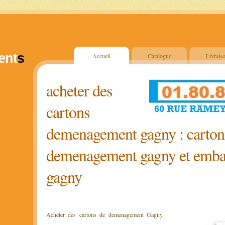
ent
s
Accueil
Catalogue
Livrais
acheter des
cartons
demenagement gagny : carton
demenagement gagny et embal
gagny
Acheter des cartons de demenagement Gagny