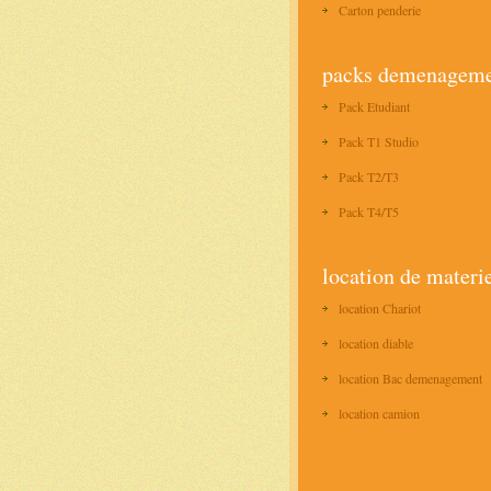
Carton penderie
packs demenagem
Pack Etudiant
Pack T1 Studio
Pack T2/T3
Pack T4/T5
location de materi
location Chariot
location diable
location Bac demenagement
location camion