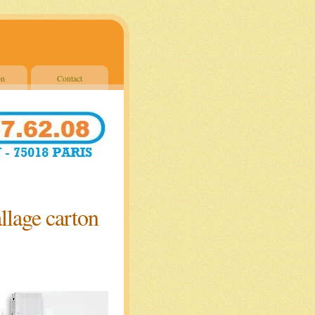
on
Contact
lage carton