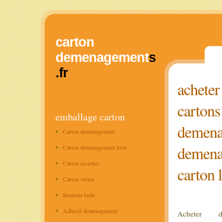
carton
demenagement
s
.fr
acheter
cartons
emballage carton
demenag
Carton demenagement
demenag
Carton demenagement livre
Carton assiettes
carton 
Carton verres
Rouleau bulle
Adhesif demenagement
Acheter 