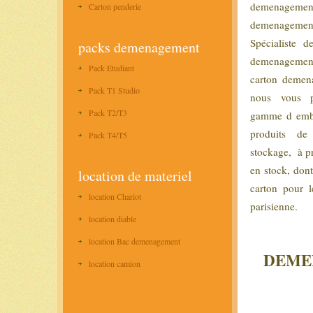
demenagemen
Carton penderie
demenagem
Spécialiste d
packs demenagement
demenageme
Pack Etudiant
carton demen
Pack T1 Studio
nous vous p
Pack T2/T3
gamme d emba
produits de
Pack T4/T5
stockage, à pr
en stock, don
location de materiel
carton pour l
location Chariot
parisienne.
location diable
location Bac demenagement
DEMEN
location camion