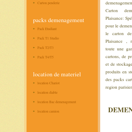
demenagemen
Carton penderie
Carton dem
Plaisance: Spé
packs demenagement
pour le deme
Pack Etudiant
le carton de
Pack T1 Studio
Plaisance , 
Pack T2/T3
toute une ga
cartons, de p
Pack T4/T5
et de stockage
produits en s
location de materiel
des packs car
location Chariot
region parisie
location diable
location Bac demenagement
DEMENA
location camion