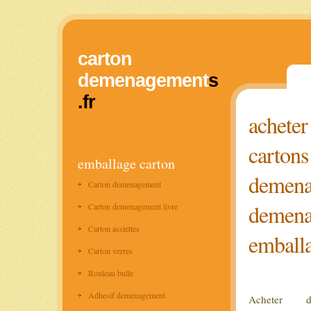
carton
demenagement
s
.fr
acheter
cartons
emballage carton
demenag
Carton demenagement
demenag
Carton demenagement livre
Carton assiettes
emballa
Carton verres
Rouleau bulle
Adhesif demenagement
Acheter 